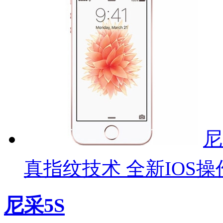
尼
真指纹技术 全新IOS操
尼采5S