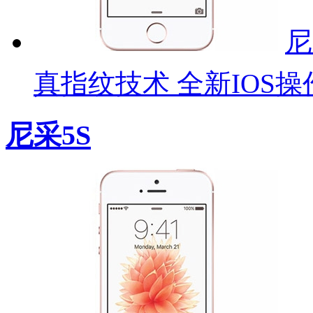
尼
真指纹技术 全新IOS操
尼采5S