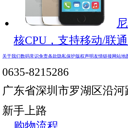
尼
核CPU，支持移动/联通
关于我们
数码常识
免责条款
隐私保护
版权声明
友情链接
网站地
0635-8215286
广东省深圳市罗湖区沿河
新手上路
购物流程